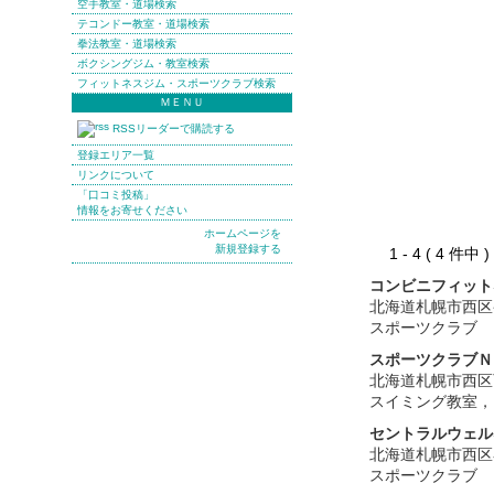
空手教室・道場検索
テコンドー教室・道場検索
拳法教室・道場検索
ボクシングジム・教室検索
フィットネスジム・スポーツクラブ検索
ＭＥＮＵ
RSSリーダーで購読する
登録エリア一覧
リンクについて
「口コミ投稿」
情報をお寄せください
ホームページを
新規登録する
1 - 4 ( 4 件中
コンビニフィット
北海道札幌市西区
スポーツクラブ
スポーツクラブＮ
北海道札幌市西区
スイミング教室，
セントラルウェル
北海道札幌市西区
スポーツクラブ