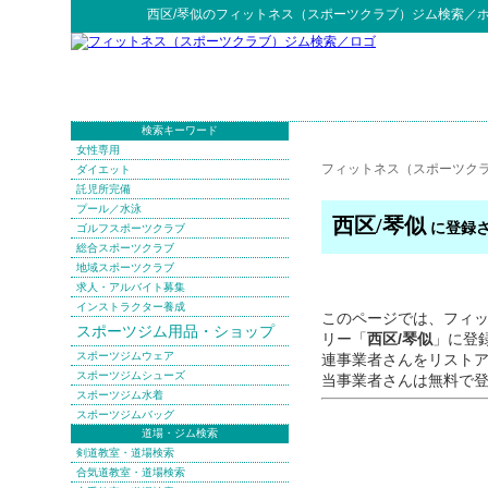
西区/琴似
の
フィットネス（スポーツクラブ）ジム検索
／
検索キーワード
女性専用
フィットネス（スポーツク
ダイエット
託児所完備
プール／水泳
西区/琴似
に登録さ
ゴルフスポーツクラブ
総合スポーツクラブ
地域スポーツクラブ
求人・アルバイト募集
インストラクター養成
このページでは、フィ
スポーツジム用品・ショップ
リー「
西区/琴似
」に登
スポーツジムウェア
連事業者さんをリスト
スポーツジムシューズ
当事業者さんは無料で
スポーツジム水着
スポーツジムバッグ
道場・ジム検索
剣道教室・道場検索
合気道教室・道場検索