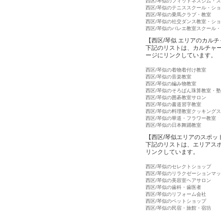
西区/琴似のフィットネスジム・
西区/琴似のテニススクール・シ
西区/琴似の乗馬クラブ・教室
西区/琴似の社交ダンス教室・シ
西区/琴似のバレエ教室スクール
【西区/琴似 エリアのカル
下記のリストは、カルチャー
ージにリンクしています。
西区/琴似の着物着付け教室
西区/琴似の音楽教室
西区/琴似の編み物教室
西区/琴似のそろばん珠算教室・塾
西区/琴似の囲碁教室サロン
西区/琴似の書道習字教室
西区/琴似の料理教室クッキング
西区/琴似の華道・フラワー教室
西区/琴似の日本舞踊教室
【西区/琴似エリアのスポッ
下記のリストは、エリアスポ
リンクしています。
西区/琴似のセレクトショップ
西区/琴似のリラクゼーションマ
西区/琴似の美容室ヘアサロン
西区/琴似の歯科・歯医者
西区/琴似のリフォーム会社
西区/琴似のペットショップ
西区/琴似の民宿・旅館・宿坊